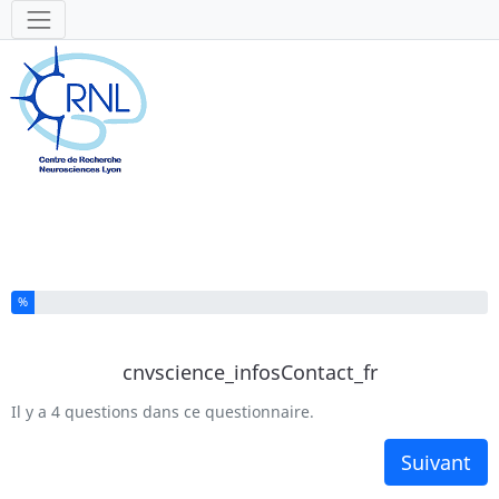
Outils
Vous avez complété % de ce questionnaire.
%
cnvscience_infosContact_fr
Il y a 4 questions dans ce questionnaire.
Suivant